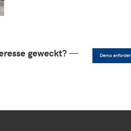
teresse geweckt?
—
Demo anforder