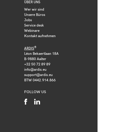
ÜBER UNS
Wer wir sind
Unsere Büros
Jobs
Service desk
Webinare
Kontakt aufnehmen
®
ARDIS
Léon Bekaertlaan 18A
B-9880 Aalter
+32 50 72 89 89
info@ardis.eu
support@ardis.eu
BTW 0442.914.866
FOLLOW US