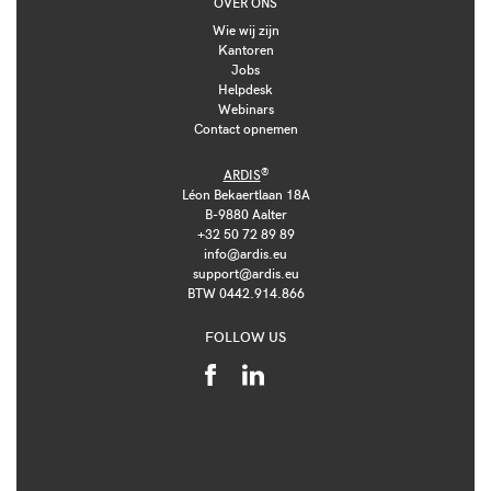
OVER ONS
Wie wij zijn
Kantoren
Jobs
Helpdesk
Webinars
Contact opnemen
®
ARDIS
Léon Bekaertlaan 18A
B-9880 Aalter
+32 50 72 89 89
info@ardis.eu
support@ardis.eu
BTW 0442.914.866
FOLLOW US