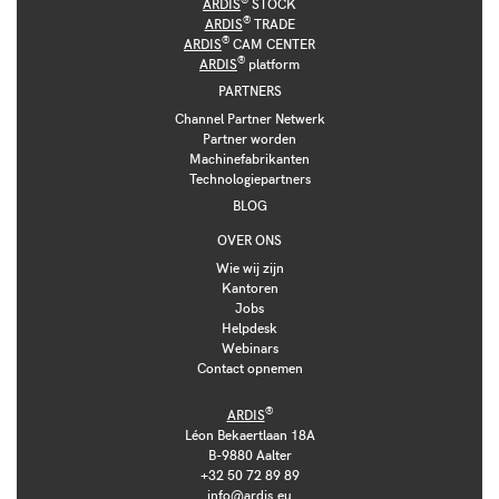
ARDIS
STOCK
®
ARDIS
TRADE
®
ARDIS
CAM CENTER
®
ARDIS
platform
PARTNERS
Channel Partner Netwerk
Partner worden
Machinefabrikanten
Technologiepartners
BLOG
OVER ONS
Wie wij zijn
Kantoren
Jobs
Helpdesk
Webinars
Contact opnemen
®
ARDIS
Léon Bekaertlaan 18A
B-9880 Aalter
+32 50 72 89 89
info@ardis.eu