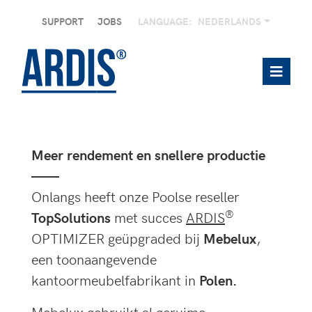
SUPPORT
JOBS
LANGUAGE:
NEDERLANDS
Meer rendement en snellere productie
——
Onlangs heeft onze Poolse reseller
®
TopSolutions
met succes
ARDIS
OPTIMIZER geüpgraded bij
Mebelux
,
een toonaangevende
kantoormeubelfabrikant in
Polen.
Mebelux gebruikt al geruime