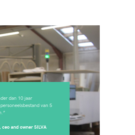
der dan 10 jaar
 personeelsbestand van 5
n.”
, ceo and owner SILVA