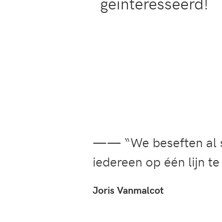
geïnteresseerd!
—— “We beseften al s
iedereen op één lijn t
Joris Vanmalcot