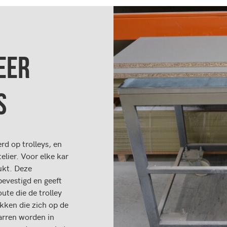
EER
S
rd op trolleys, en
elier. Voor elke kar
ukt. Deze
bevestigd en geeft
ute die de trolley
ukken die zich op de
karren worden in