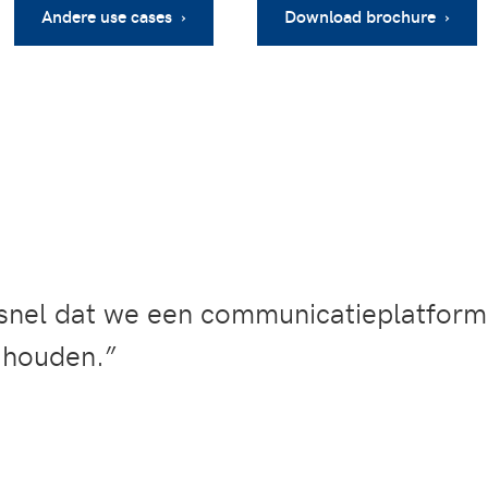
Andere use cases ›
Download brochure ›
nel dat we een communicatieplatform
e houden.”