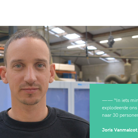
—— “In iets min
explodeerde ons
naar 30 persone
Joris Vanmalcot