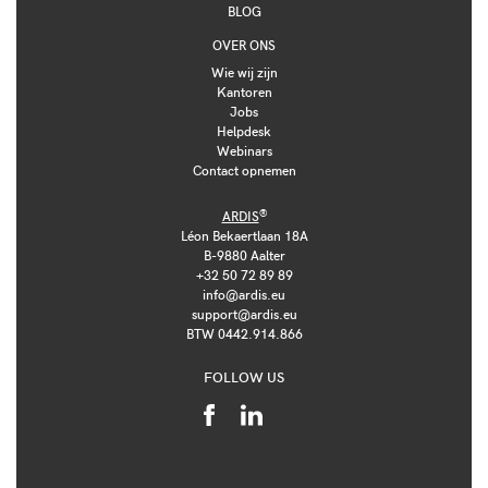
BLOG
OVER ONS
Wie wij zijn
Kantoren
Jobs
Helpdesk
Webinars
Contact opnemen
®
ARDIS
Léon Bekaertlaan 18A
B-9880 Aalter
+32 50 72 89 89
info@ardis.eu
support@ardis.eu
BTW 0442.914.866
FOLLOW US