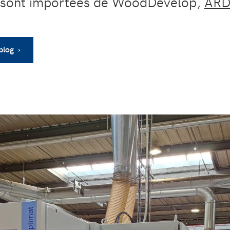
 sont importées de WoodDevelop,
ARD
blog ›