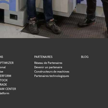
NS
PARTENAIRES
BLOG
PTIMIZER
Réseau de Partenaires
ional
Devenir un partenaire
ise
Constructeurs de machines
ERFORM
Partenaires technologiques
TOCK
RADE
AM CENTER
latform