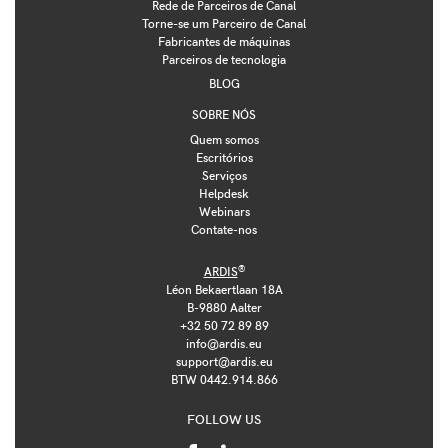
Rede de Parceiros de Canal
Torne-se um Parceiro de Canal
Fabricantes de máquinas
Parceiros de tecnologia
BLOG
SOBRE NÓS
Quem somos
Escritórios
Serviços
Helpdesk
Webinars
Contate-nos
®
ARDIS
Léon Bekaertlaan 18A
B-9880 Aalter
+32 50 72 89 89
info@ardis.eu
support@ardis.eu
BTW 0442.914.866
FOLLOW US