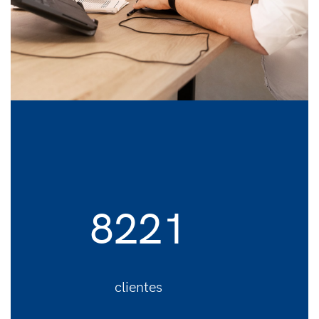
8221
clientes