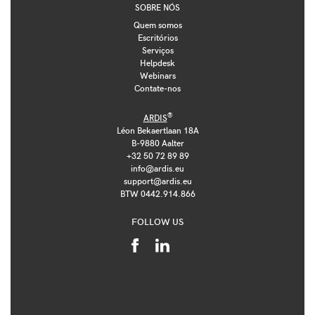
SOBRE NÓS
Quem somos
Escritórios
Serviços
Helpdesk
Webinars
Contate-nos
®
ARDIS
Léon Bekaertlaan 18A
B-9880 Aalter
+32 50 72 89 89
info@ardis.eu
support@ardis.eu
BTW 0442.914.866
FOLLOW US