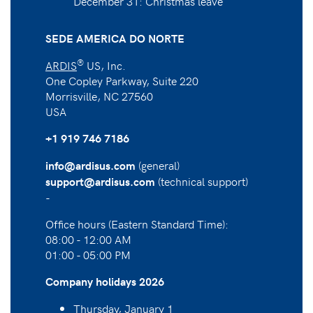
December 31: Christmas leave
SEDE AMERICA DO NORTE
®
ARDIS
US, Inc.
One Copley Parkway, Suite 220
Morrisville, NC 27560
USA
+1 919 746 7186
(general)
info@ardisus.com
(technical support)
support@ardisus.com
-
Office hours (Eastern Standard Time):
08:00 - 12:00 AM
01:00 - 05:00 PM
Company holidays 2026
Thursday, January 1