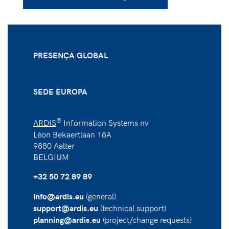
PRESENÇA GLOBAL
SEDE EUROPA
®
ARDIS
Information Systems nv
Léon Bekaertlaan 18A
9880 Aalter
BELGIUM
+32 50 72 89 89
(general)
info@ardis.eu
(technical support)
support@ardis.eu
(project/change requests)
planning@ardis.eu