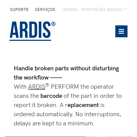
SUPORTE
SERVIÇOS
IDIOMA:
PORTUGUÊS (BRASIL)
Handle broken parts without disturbing
the workflow ——
®
With
ARDIS
PERFORM the operator
scans the
barcode
of the part in order to
report it broken. A r
eplacement
is
ordered automatically. No interruptions,
delays are kept to a minimum.