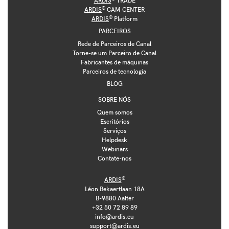
ARDIS
TRADE
®
ARDIS
CAM CENTER
®
ARDIS
Platform
PARCEIROS
Rede de Parceiros de Canal
Torne-se um Parceiro de Canal
Fabricantes de máquinas
Parceiros de tecnologia
BLOG
SOBRE NÓS
Quem somos
Escritórios
Serviços
Helpdesk
Webinars
Contate-nos
®
ARDIS
Léon Bekaertlaan 18A
B-9880 Aalter
+32 50 72 89 89
info@ardis.eu
support@ardis.eu